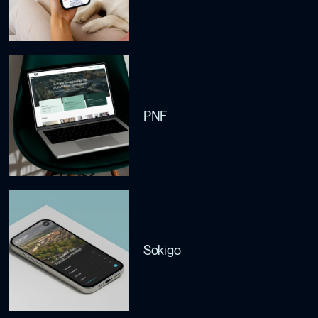
PNF
Sokigo