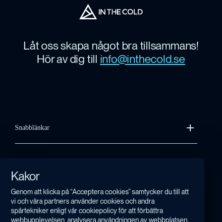
Låt oss skapa något bra tillsammans!
Hör av dig till
info@inthecold.se
Snabblänkar
Kontakt
Kakor
Integritetspolicy & Kakor
Genom att klicka på “Acceptera cookies” samtycker du till att
vi och våra partners använder cookies och andra
spårtekniker enligt vår cookiepolicy för att förbättra
Copyright In The Cold 2026
webbupplevelsen, analysera användningen av webbplatsen