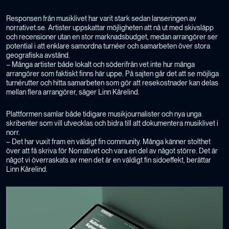
Responsen från musiklivet har varit stark sedan lanseringen av
norrativet.se. Artister uppskattar möjligheten att nå ut med skivsläpp
och recensioner utan en stor marknadsbudget, medan arrangörer ser
potential i att enklare samordna turnéer och samarbeten över stora
geografiska avstånd.
– Många artister både lokalt och söderifrån vet inte hur många
arrangörer som faktiskt finns här uppe. På sajten går det att se möjliga
turnérutter och hitta samarbeten som gör att resekostnader kan delas
mellan flera arrangörer, säger Linn Kårelind.
Plattformen samlar både tidigare musikjournalister och nya unga
skribenter som vill utvecklas och bidra till att dokumentera musiklivet i
norr.
– Det har vuxit fram en väldigt fin community. Många känner stolthet
över att få skriva för Norrativet och vara en del av något större. Det är
något vi överraskats av men det är en väldigt fin sidoeffekt, berättar
Linn Kårelind.