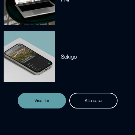
Sokigo
Visa fler
Alla case