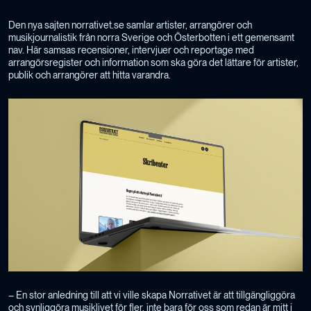
Den nya sajten norrativet.se samlar artister, arrangörer och
musikjournalistik från norra Sverige och Österbotten i ett gemensamt
nav. Här samsas recensioner, intervjuer och reportage med
arrangörsregister och information som ska göra det lättare för artister,
publik och arrangörer att hitta varandra.
– En stor anledning till att vi ville skapa Norrativet är att tillgängliggöra
och synliggöra musiklivet för fler, inte bara för oss som redan är mitt i