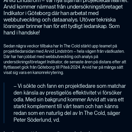
Arvid Lindström – vår nya stjärna i projektledarteamet.
Arvid kommer närmast från undersökningsföretaget
Indikator i Göteborg där han arbetat med
webbutveckling och dataanalys. Utöver tekniska
lösningar brinner han för ett tydligt ledarskap. Som
hand i handske!
Sedan några veckor tillbaka har In The Cold stärkt upp teamet på
projektledarsidan med Arvid Lindström – hela vägen från västkusten.
Där har han jobbat med webbutveckling och analys på
undersökningsföretaget Indikator, de senaste åren på distans efter att
flyttlasset gick från Göteborg till Piteå 2024. Arvid har på många sätt
visat sig vara en kanonrekrytering.
– Vi sökte och fann en projektledare som matchar
den känsla av prestigelös effektivitet vi försöker
odla. Med sin bakgrund kommer Arvid att vara ett
starkt komplement till vårt team och han känns
redan som en naturlig del av In The Cold, säger
Peter Söderlund, vd.