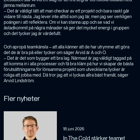
jämna mellanrum.
– Det är väldigt lätt att man checkar av ett projekt och bara raskt går
vidare till nästa. Jag lever inte alltid som jag lär, men jag ser verkligen
poängen i att reflektera. Om vi kan stanna upp och se vad vi
åstadkommit på några månader så ger det mycket energi i gruppen
och det tycker jag är värdefullt.
Och apropå teamkänsla – att alla känner att de har utrymme att göra
det de är bra på eller tycker om säger Arvid är A och O.
– Det är det som bygger ett bra lag. Närmast är jag väldigt taggad på
att komma in i alla processer och få bra kläm på hur vi skapar de bästa
förutsättningarna för lönsamma projekt som utvecklarna tycker är
roliga att jobba med. Då tror jag att vi lyckas allra bäst framåt, säger
Arvid Lindström.
Fler nyheter
18 juni 2026
In The Cold stärker teamet