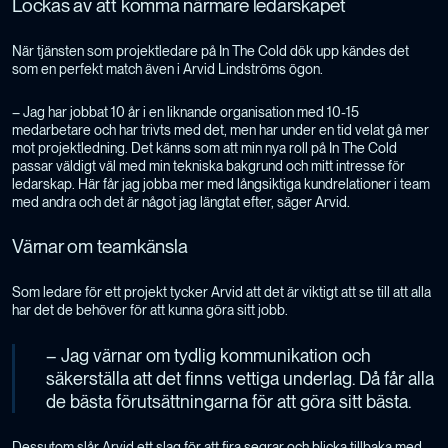
Lockas av att komma närmare ledarskapet
När tjänsten som projektledare på In The Cold dök upp kändes det
som en perfekt match även i Arvid Lindströms ögon.
– Jag har jobbat 10 år i en liknande organisation med 10-15
medarbetare och har trivts med det, men har under en tid velat gå mer
mot projektledning. Det känns som att min nya roll på In The Cold
passar väldigt väl med min tekniska bakgrund och mitt intresse för
ledarskap. Här får jag jobba mer med långsiktiga kundrelationer i team
med andra och det är något jag längtat efter, säger Arvid.
Värnar om teamkänsla
Som ledare för ett projekt tycker Arvid att det är viktigt att se till att alla
har det de behöver för att kunna göra sitt jobb.
– Jag värnar om tydlig kommunikation och
säkerställa att det finns vettiga underlag. Då får alla
de bästa förutsättningarna för att göra sitt bästa.
Dessutom slår Arvid ett slag för att fira segrar och blicka tillbaka med